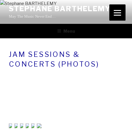
Aller
STEPHANE BARTHELEMY
au
May The Music Never End…
contenu
principal
Menu
JAM SESSIONS &
CONCERTS (PHOTOS)