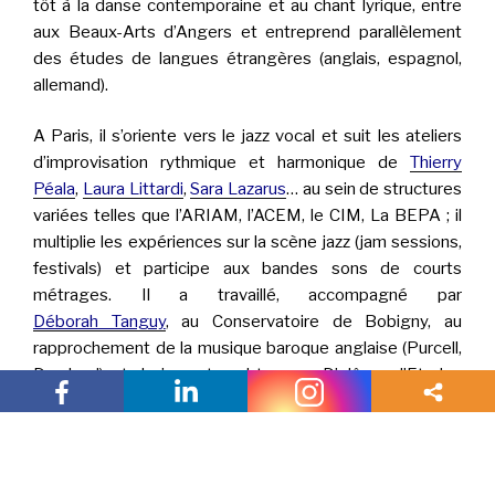
tôt à la danse contemporaine et au chant lyrique, entre
aux Beaux-Arts d’Angers et entreprend parallèlement
des études de langues étrangères (anglais, espagnol,
allemand).
A Paris, il s’oriente vers le jazz vocal et suit les ateliers
d’improvisation rythmique et harmonique de
Thierry
Péala
,
Laura Littardi
,
Sara Lazarus
… au sein de structures
variées telles que l’ARIAM, l’ACEM, le CIM, La BEPA ; il
multiplie les expériences sur la scène jazz (jam sessions,
festivals) et participe aux bandes sons de courts
métrages. Il a travaillé, accompagné par
Déborah Tanguy
, au Conservatoire de Bobigny, au
rapprochement de la musique baroque anglaise (Purcell,
Dowland) et du jazz et a obtenu un Diplôme d’Etudes
Musicales. Il enchaîne depuis les aventures musicales
variées, de la chorale Gospel au jazz manouche…
Spread the love