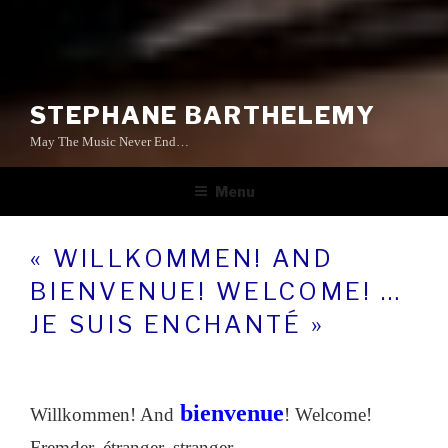
STEPHANE BARTHELEMY
May The Music Never End…
Menu
« WILLKOMMEN! AND
BIENVENUE! WELCOME! …
JE SUIS ENCHANTÉ »
bienvenue
Willkommen! And
! Welcome!
Fremder, étranger, stranger